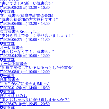
"書いて楽しむ新しい読書会✨"
2026/08/23(日) 13:30～16:30
東京都
立川読書会(多摩中読書倶楽部)
"読書会初参加の方大歓迎です！"
2026/06/06(土) 13:20～14:50
東京都
東京読書会Reading Lab
"本好き同士で楽しく語り合いましょう！"
2026/06/27(土) 10:00～11:30
東京都
オーレ読書会
"都会じゃなくても、読書会。"
2025/04/20(日) 10:00～12:00
東京都
ぐーゆる読書会
"船橋で開催しているゆるっとした読書会"
2026/08/01(土) 10:00～12:00
千葉県
風町読書会
"“あこがれ”に出会える町へ"
2020/01/26(日) 14:00～16:30
東京都
ほんのよりみち
"本とおしゃべりに寄り道しませんか？"
2026/07/10(金) 19:45～20:50
東京都