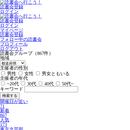
読書会登録
ログイン
読書会登録
ログイン
マイページ
読書会登録
フォロー中の読書会
プロフィール
ログアウト
読書会グループ（867件）
地域
主催者の性別
男性
女性
男女ともいる
主催者の年代
~20代
30代
40代
50代~
キーワード
開催日が近い
71
新着
867
人気
173
東京文芸部