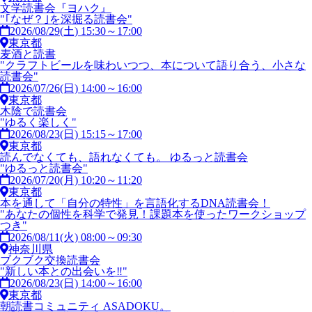
文学読書会『ヨハク』
"｢なぜ？｣を深掘る読書会"
2026/08/29(土) 15:30～17:00
東京都
麦酒と読書
"クラフトビールを味わいつつ、本について語り合う、小さな
読書会"
2026/07/26(日) 14:00～16:00
東京都
木陰で読書会
"ゆるく楽しく"
2026/08/23(日) 15:15～17:00
東京都
読んでなくても、語れなくても。 ゆるっと読書会
"ゆるっと読書会"
2026/07/20(月) 10:20～11:20
東京都
本を通して「自分の特性」を言語化するDNA読書会！
"あなたの個性を科学で発見！課題本を使ったワークショップ
つき"
2026/08/11(火) 08:00～09:30
神奈川県
ブクブク交換読書会
"新しい本との出会いを‼️"
2026/08/23(日) 14:00～16:00
東京都
朝読書コミュニティ ASADOKU。