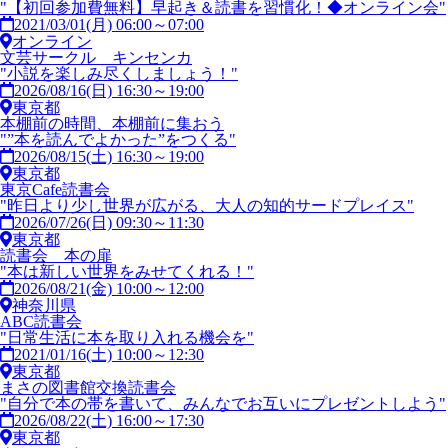
"【初回参加費無料】早起き＆読書を習慣化！◆オンライン会"
2021/03/01(月) 06:00～07:00
オンライン
文芸サークル キンセンカ
"小説を楽しみ尽くしましょう！"
2026/08/16(日) 16:30～19:00
東京都
本棚前の時間、本棚前に集おう
"”本を読んでよかった”をつくる"
2026/08/15(土) 16:30～19:00
東京都
東京Cafe読書会
"昨日より少し世界が広がる、大人の知的サードプレイス"
2026/07/26(日) 09:30～11:30
東京都
読書会 本の扉
"本は新しい世界をみせてくれる！"
2026/08/21(金) 10:00～12:00
神奈川県
ABC読書会
"日常生活に本を取り入れる機会を"
2021/01/16(土) 10:00～12:30
東京都
まさの図書館交換読書会
"自分で本の帯を書いて、みんなでお互いにプレゼントしよう"
2026/08/22(土) 16:00～17:30
東京都