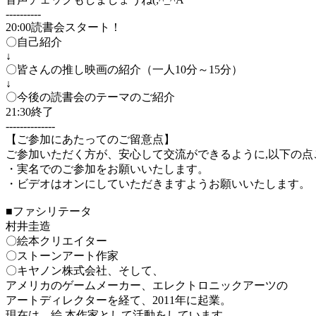
----------
20:00読書会スタート！
〇自己紹介
↓
〇皆さんの推し映画の紹介（一人10分～15分）
↓
〇今後の読書会のテーマのご紹介
21:30終了
--------------
【ご参加にあたってのご留意点】
ご参加いただく方が、安心して交流ができるように,以下の点
・実名でのご参加をお願いいたします。
・ビデオはオンにしていただきますようお願いいたします。
■ファシリテータ
村井圭造
〇絵本クリエイター
〇ストーンアート作家
〇キヤノン株式会社、そして、
アメリカのゲームメーカー、エレクトロニックアーツの
アートディレクターを経て、2011年に起業。
現在は、絵 本作家として活動をしています。