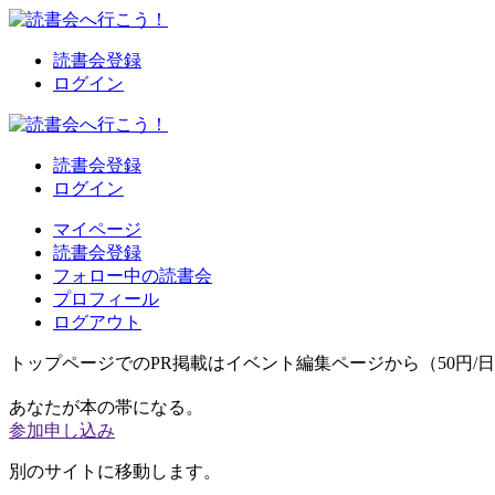
読書会登録
ログイン
読書会登録
ログイン
マイページ
読書会登録
フォロー中の読書会
プロフィール
ログアウト
トップページでのPR掲載はイベント編集ページから（50円/
あなたが本の帯になる。
参加申し込み
別のサイトに移動します。