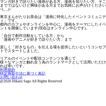
マンガ好きで語りたい漫画がある方、漫画を知りたい方、そこ
までではないけど興味がある方までお気軽にお声がけください
<(_ _)>
東京まんがたりお茶会は「漫画に特化したイベントコミュニテ
ィ」です。
都内のカフェやオンラインを中心に、漫画をテーマにしたイベ
ントを開催しています(現在はオンライン中心です)。
「自分で創作活動をしている方」から
「漫画やアニメが好きで語りたい方」まで
楽しく「好きなもの」を伝える場を提供したいというコンセプ
トでスタートしました。
リアルのイベントや配信コンテンツを通じて
様々なマンガと触れ合う為のランドマークとして活用いただけ
れば幸いです。
利用規約
特定商取引法に基づく表記
お問い合わせ
@2026 Hikaru Sago All Rights Reserved