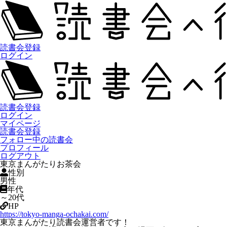
読書会登録
ログイン
読書会登録
ログイン
マイページ
読書会登録
フォロー中の読書会
プロフィール
ログアウト
東京まんがたりお茶会
性別
男性
年代
～20代
HP
https://tokyo-manga-ochakai.com/
東京まんがたり読書会運営者です！