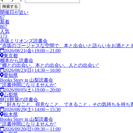
開催日が近い
67
新着
867
人気
173
赤坂ミリオンズ読書会
"赤坂のゴージャスな空間で、本と出会いと語らいをお酒ととも
2026/08/21(金) 19:00～21:00
東京都
棚本から読書会
"棚との出会い、本との出会い、人との出会い"
2026/08/23(日) 14:30～16:00
愛知県
Books Story in 山梨読書会
"読書仲間になりませんか"
2026/09/05(土) 19:00～20:00
山梨県
餅は餅屋の読書会
"「好きなこと、得意なこと、できること」その気持ちを持ち寄
2026/08/29(土) 14:00～15:30
栃木県
Books Story in 山梨読書会
"読書仲間になりませんか"
2026/09/20(日) 09:30～11:00