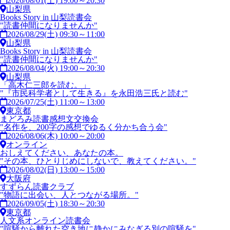
2026/08/01(土) 19:00～20:30
山梨県
Books Story in 山梨読書会
"読書仲間になりませんか"
2026/08/29(土) 09:30～11:00
山梨県
Books Story in 山梨読書会
"読書仲間になりませんか"
2026/08/04(火) 19:00～20:30
山梨県
「高木仁三郎を読む。」
"『市民科学者として生きる』を永田浩三氏と読む"
2026/07/25(土) 11:00～13:00
東京都
まどろみ読書感想文交換会
"名作を、200字の感想でゆるく分かち合う会"
2026/08/06(木) 10:00～20:00
オンライン
おしえてください、あなたの本。
"その本、ひとりじめにしないで、教えてください。"
2026/08/02(日) 13:00～15:00
大阪府
すずらん読書クラブ
"物語に出会い、人とつながる場所。"
2026/09/05(土) 18:30～20:30
東京都
人文系オンライン読書会
"喧騒から離れた空き地に静かにみなぎる別の喧騒を"