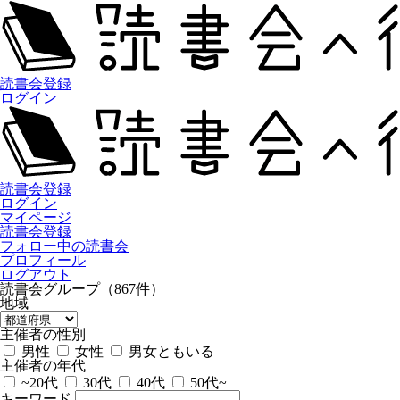
読書会登録
ログイン
読書会登録
ログイン
マイページ
読書会登録
フォロー中の読書会
プロフィール
ログアウト
読書会グループ（867件）
地域
主催者の性別
男性
女性
男女ともいる
主催者の年代
~20代
30代
40代
50代~
キーワード