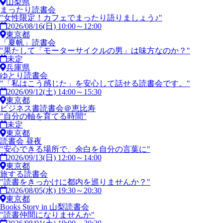
山梨県
まったり読書会
"女性限定！カフェでまったり語りましょう♪"
2026/08/16(日) 10:00～12:00
東京都
「夏帆」読書会
"果たして「モーターサイクルの男」は味方なのか？"
未定
兵庫県
ゆとり読書会
"「私はこう感じた」を安心して話せる読書会です。"
2026/09/12(土) 14:00～15:30
東京都
ビジネス書読書会＠恵比寿
"自分の軸を育てる時間"
未定
東京都
読書会 昼夜
"安心できる場所で、余白を自分の言葉に"
2026/09/13(日) 12:00～14:00
東京都
旅する読書会
"読書をきっかけに都内を巡りませんか？"
2026/08/05(水) 19:30～20:30
東京都
Books Story in 山梨読書会
"読書仲間になりませんか"