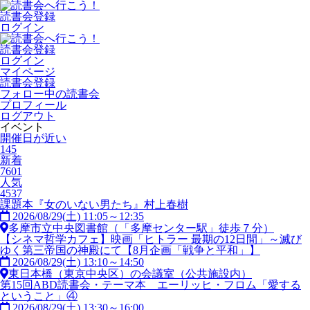
読書会登録
ログイン
読書会登録
ログイン
マイページ
読書会登録
フォロー中の読書会
プロフィール
ログアウト
イベント
開催日が近い
145
新着
7601
人気
4537
課題本『女のいない男たち』村上春樹
2026/08/29(土) 11:05～12:35
多摩市立中央図書館（「多摩センター駅」徒歩７分）
【シネマ哲学カフェ】映画「ヒトラー 最期の12日間」～滅び
ゆく第三帝国の神殿にて【8月企画「戦争と平和」】
2026/08/29(土) 13:10～14:50
東日本橋（東京中央区）の会議室（公共施設内）
第15回ABD読書会・テーマ本 エーリッヒ・フロム「愛する
ということ」④
2026/08/29(土) 13:30～16:00