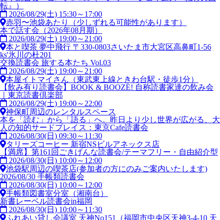
転』）
2026/08/29(土) 15:30～17:00
赤羽〜池袋あたり（少しずれる可能性があります）
本で話す会（2026年08月期）
2026/08/29(土) 19:00～21:00
本と喫茶 夢中飛行 〒330-0803さいたま市大宮区高鼻町1-56
ks'氷川の杜201
交換読書会 旅する本たち Vol.03
2026/08/29(土) 19:00～21:00
本屋イトマイさん（東武東上線ときわ台駅・徒歩1分）
【飲み有り読書会】BOOK & BOOZE! 自称読書家達の飲み会
｜東京読書倶楽部
2026/08/29(土) 19:00～22:00
神保町周辺のレンタルスペース
本を「読む」から「語る」へ。昨日より少し世界が広がる、大
人の知的サードプレイス：東京Cafe読書会
2026/08/30(日) 09:30～11:30
タリーズコーヒー 新宿NSビルアネックス店
【満席】第161回ごきげんな読書会/テーマフリー・自由紹介型
2026/08/30(日) 10:00～12:00
池袋駅周辺の喫茶店(参加者の方にのみご案内いたします)
2026/08/30 手帳類読書会
2026/08/30(日) 10:00～12:00
手帳類図書室分室（湘南台）
新書レーベル読書会in福岡
2026/08/30(日) 10:00～11:30
ふれあい貸し会議室 天神No151（福岡市中央区天神3-4-10 天