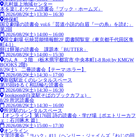
志村坂上地域センター
本を楽しむゲーム読書会『ブック・ホームズ』
2026/08/29(土) 13:30～16:30
神保町
国立劇場の読書会 vol.6「芸道小説の白眉『一の糸』を読む」
第2回
2026/08/29(土) 14:00～16:00
国立劇場 伝統芸能情報館2F 図書閲覧室（東京都千代田区隼
町4-1）
餅は餅屋の読書会 課題本「BUTTER」
2026/08/29(土) 14:00～15:30
のんき ２階 (栃木県宇都宮市 中央本町1-8 Roji by KMGW
BOOKS 2階)
8/29(土) 二冊読書会【テーマ:ホラー】
2026/08/29(土) 14:30～17:00
新宿駅近くのレンタルスペース
第35回ゆるく和話輪な読書会
2026/08/29(土) 14:30～16:30
bookpond(白楽駅そばのブックカフェ)
8/29 所沢読書会
2026/08/29(土) 14:30～16:00
所沢駅のレンタルスペース
【オンライン】第176回 詩の読書会・学び場［ポエトリーカフ
ェ：石川啄木 篇］
2026/08/29(土) 15:00～17:30
オンライン
文学読書会『ヨハク』#11（ヘンリー・ジェイムズ『ねじの回