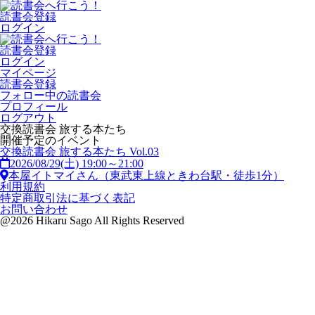
読書会登録
ログイン
読書会登録
ログイン
マイページ
読書会登録
フォロー中の読書会
プロフィール
ログアウト
交換読書会 旅する本たち
開催予定のイベント
交換読書会 旅する本たち Vol.03
2026/08/29(土) 19:00～21:00
本屋イトマイさん（東武東上線ときわ台駅・徒歩1分）
利用規約
特定商取引法に基づく表記
お問い合わせ
@2026 Hikaru Sago All Rights Reserved