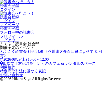
読書会登録
ログイン
読書会登録
ログイン
マイページ
読書会登録
フォロー中の読書会
プロフィール
ログアウト
ふくふく読書会 社会部
開催予定のイベント
ふくふく読書会 社会部#9 《芥川龍之介百回忌によせて & 河
童》
2026/08/29(土) 10:00～12:00
田端文士村記念館→近くのカフェ or レンタルスペース
利用規約
特定商取引法に基づく表記
お問い合わせ
@2026 Hikaru Sago All Rights Reserved