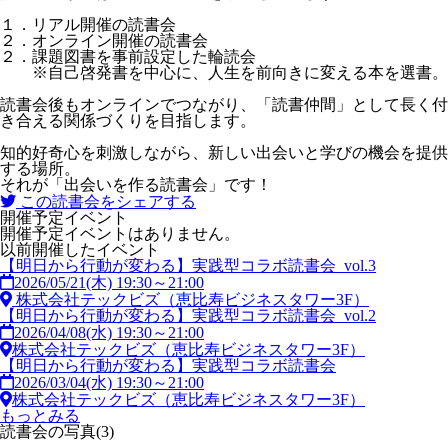
１．リアル開催の読書会
２．オンライン開催の読書会
２．課題図書を事前設定した輪読会
※自己啓発書を中心に、人生を前向きに変える本を選書。
読書会後もオンラインでつながり、「読書仲間」として長く付
き合える関係づくりを目指します。
知的好奇心を刺激しながら、新しい出会いと学びの機会を提供
する場所。
それが「出会いを作る読書会」です！
この読書会をシェアする
開催予定イベント
開催予定イベントはありません。
以前開催したイベント
【明日から行動が変わる】実践型コラボ読書会_vol.3
2026/05/21(木) 19:30～21:00
株式会社テックビズ（恵比寿ビジネスタワー3F）
【明日から行動が変わる】実践型コラボ読書会_vol.2
2026/04/08(水) 19:30～21:00
株式会社テックビズ（恵比寿ビジネスタワー3F）
【明日から行動が変わる】実践型コラボ読書会
2026/03/04(水) 19:30～21:00
株式会社テックビズ（恵比寿ビジネスタワー3F）
もっとみる
読書会の写真(3)