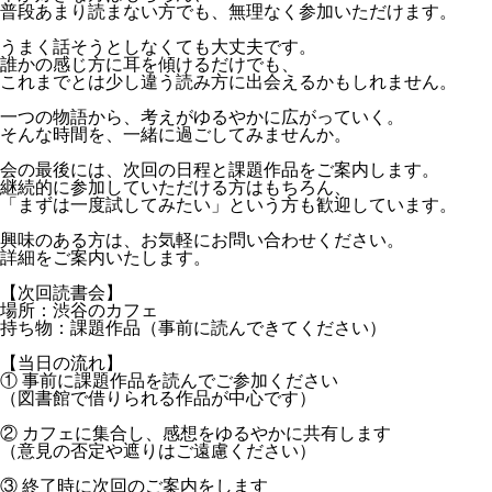
普段あまり読まない方でも、無理なく参加いただけます。
うまく話そうとしなくても大丈夫です。
誰かの感じ方に耳を傾けるだけでも、
これまでとは少し違う読み方に出会えるかもしれません。
一つの物語から、考えがゆるやかに広がっていく。
そんな時間を、一緒に過ごしてみませんか。
会の最後には、次回の日程と課題作品をご案内します。
継続的に参加していただける方はもちろん、
「まずは一度試してみたい」という方も歓迎しています。
興味のある方は、お気軽にお問い合わせください。
詳細をご案内いたします。
【次回読書会】
場所：渋谷のカフェ
持ち物：課題作品（事前に読んできてください）
【当日の流れ】
① 事前に課題作品を読んでご参加ください
（図書館で借りられる作品が中心です）
② カフェに集合し、感想をゆるやかに共有します
（意見の否定や遮りはご遠慮ください）
③ 終了時に次回のご案内をします