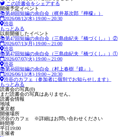
この読書会をシェアする
開催予定イベント
📚第48回短編の余白会（梶井基次郎『檸檬』）
2026/08/12(水) 19:00～20:30
渋谷
もっとみる
以前開催したイベント
📚第47回短編の余白会（三島由紀夫『橋づくし』）②
2026/07/13(月) 19:00～21:00
渋谷
📚第47回短編の余白会（三島由紀夫『橋づくし』）①
2026/07/07(火) 19:00～21:00
渋谷
📚第46回短編の余白会（村上春樹『鏡』）
2026/06/11(木) 19:00～20:30
渋谷のカフェ（参加者に個別でお知らせします）
もっとみる
読書会の写真(0)
まだ読書会の写真はありません。
読書会情報
地域
東京都
開催場所
渋谷のカフェ ※詳細はお問い合わせください
時間帯
平日19:00
主催者