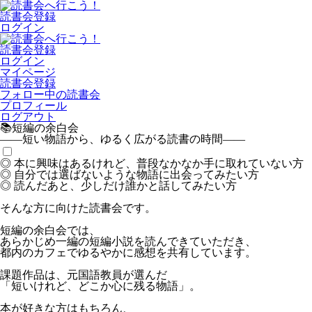
読書会登録
ログイン
読書会登録
ログイン
マイページ
読書会登録
フォロー中の読書会
プロフィール
ログアウト
📚短編の余白会
――短い物語から、ゆるく広がる読書の時間――
◎ 本に興味はあるけれど、普段なかなか手に取れていない方
◎ 自分では選ばないような物語に出会ってみたい方
◎ 読んだあと、少しだけ誰かと話してみたい方
そんな方に向けた読書会です。
短編の余白会では、
あらかじめ一編の短編小説を読んできていただき、
都内のカフェでゆるやかに感想を共有しています。
課題作品は、元国語教員が選んだ
「短いけれど、どこか心に残る物語」。
本が好きな方はもちろん、