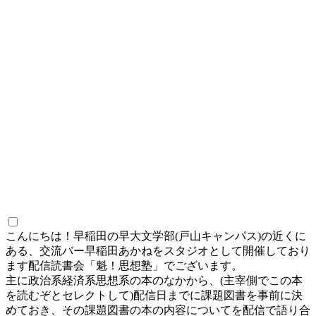
こんにちは！早稲田の早大文学部(戸山キャンパス)の近くに
ある、交流バー早稲田あかねをスタジオとして開催しており
ます配信読書会「魁！思想塾」でございます。
主に政治系経済系思想系の本のなかから、(主宰側でこの本
を読むぞとセレクトして)配信日までに課題図書を事前に決
めておき、その課題図書の本の内容についてを配信で語り合