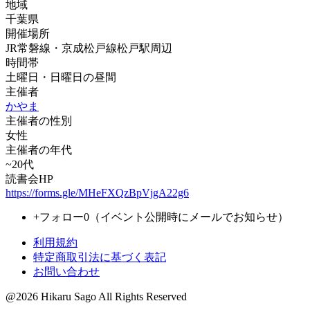
地域
千葉県
開催場所
JR常磐線・京成松戸線松戸駅周辺
時間帯
土曜日・日曜日の昼間
主催者
かやま
主催者の性別
女性
主催者の年代
~20代
読書会HP
https://forms.gle/MHeFXQzBpVjgA22g6
+
フォロー
0
（イベント公開時にメールでお知らせ）
利用規約
特定商取引法に基づく表記
お問い合わせ
@2026 Hikaru Sago All Rights Reserved