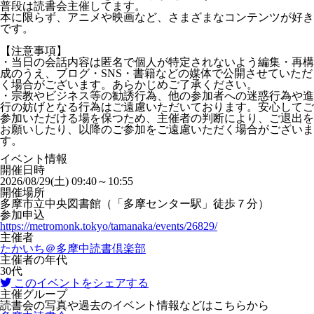
普段は読書会主催してます。
本に限らず、アニメや映画など、さまざまなコンテンツが好き
です。
【注意事項】
・当日の会話内容は匿名で個人が特定されないよう編集・再構
成のうえ、ブログ・SNS・書籍などの媒体で公開させていただ
く場合がございます。あらかじめご了承ください。
・宗教やビジネス等の勧誘行為、他の参加者への迷惑行為や進
行の妨げとなる行為はご遠慮いただいております。安心してご
参加いただける場を保つため、主催者の判断により、ご退出を
お願いしたり、以降のご参加をご遠慮いただく場合がございま
す。
イベント情報
開催日時
2026/08/29(土) 09:40～10:55
開催場所
多摩市立中央図書館（「多摩センター駅」徒歩７分）
参加申込
https://metromonk.tokyo/tamanaka/events/26829/
主催者
たかいち＠多摩中読書倶楽部
主催者の年代
30代
このイベントをシェアする
主催グループ
読書会の写真や過去のイベント情報などはこちらから