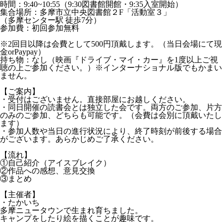
時間：9:40~10:55（9:30図書館開館・9:35入室開始）
集合場所：多摩市立中央図書館２F「活動室３」
（多摩センター駅 徒歩7分）
参加費：初回参加無料
※2回目以降は会費として500円頂戴します。（当日会場にて現
金orPaypay）
持ち物：なし（映画『ドライブ・マイ・カー』を1度以上ご視
聴の上ご参加ください。）※インターナショナル版でもかまい
ません。
【ご案内】
・受付はございません。直接部屋にお越しください。
・同日開催の読書会とは独立した会です。両方のご参加、片方
のみのご参加、どちらも可能です。（会費は会別に頂戴いたし
ます）
・参加人数や当日の進行状況により、終了時刻が前後する場合
がございます。あらかじめご了承ください。
【流れ】
①自己紹介（アイスブレイク）
②作品への感想、意見交換
③まとめ
【主催者】
・たかいち
多摩ニュータウンで生まれ育ちました。
キャンプをしたり絵を描くことが趣味です。