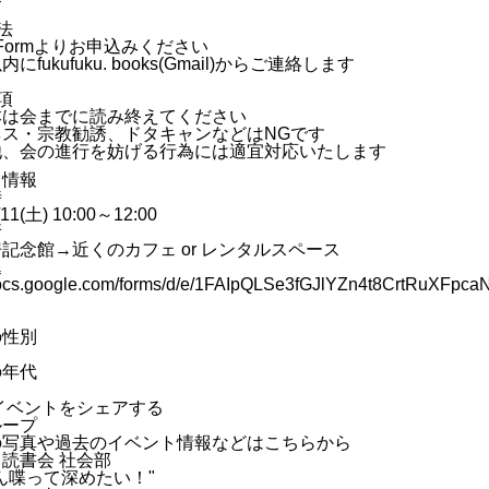
法
e Formよりお申込みください
にfukufuku. books(Gmail)からご連絡します
項
本は会までに読み終えてください
ネス・宗教勧誘、ドタキャンなどはNGです
他、会の進行を妨げる行為には適宜対応いたします
ト情報
時
/11(土) 10:00～12:00
所
記念館→近くのカフェ or レンタルスペース
込
/docs.google.com/forms/d/e/1FAIpQLSe3fGJlYZn4t8CrtRuXFp
の性別
の年代
イベントをシェアする
ループ
の写真や過去のイベント情報などはこちらから
読書会 社会部
ん喋って深めたい！"