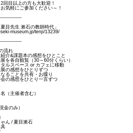
も2回目以上の方も大歓迎！
ひお気軽にご参加ください～！
---------------
夏目先生 漱石の教師時代」
soseki-museum.jp/tenji/13239/
---------------
の流れ
紹介&課題本の感想をひとこと
を各自観覧（30～60分くらい）
ルスペース or カフェに移動
展の感想をひとりずつ
なることを共有・お喋り
会の感想をひとり一言ずつ
７名（主催者含む）
（現金のみ）
物
ゃん / 夏目漱石
用具
費