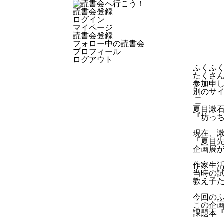
読書会登録
ログイン
マイページ
読書会登録
フォロー中の読書会
プロフィール
ログアウト
ふくふく
たくさ
参加申
別のサ
夏目漱
『坊っ
現在、
「夏目先
企画展
作家生
当時の
教え子
今回の
この企
課題本