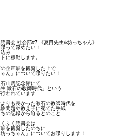
読書会 社会部#7 《夏目先生&坊っちゃん》
ん喋って深めたい！
し込み
イトに移動します。
石の企画展を観覧した上で
ちゃん』について喋りたい！
漱石山房記念館にて
生 漱石の教師時代」という
が行われています
活よりも長かった漱石の教師時代を
試験問題や教え子に宛てた手紙
たちの記録から迫るとのこと
ふくふく読書会は
画展を観覧したのちに
『坊っちゃん』についてお喋りします！