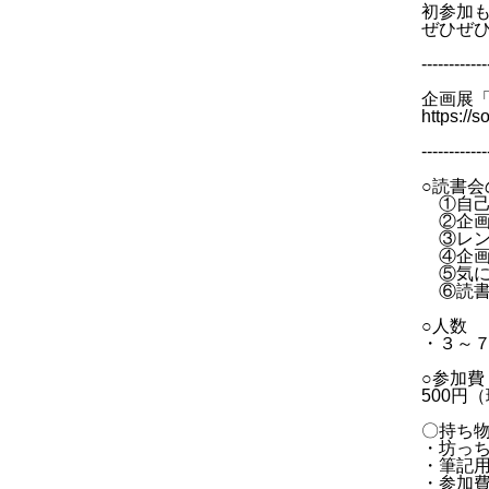
初参加
ぜひぜ
------------
企画展「
https://
------------
○読書会
①自己
②企画展
③レンタ
④企画
⑤気に
⑥読書
○人数
・３～
○参加費
500円
〇持ち
・坊っち
・筆記
・参加