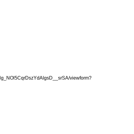
caNg_NOl5CqrDszYdAlgsD__srSA/viewform?