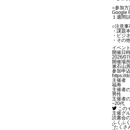
○参加方
Googl
１週間以内
○注意事
・課題
・ビジ
・その
イベン
開催日
2026/07
開催場
漱石山房
参加申
https:/
主催者
福寿
主催者
男性
主催者
~20代
この
主催グ
読書会
ふくふく
"たくさ