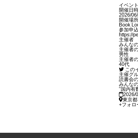
イベン
開催日
2026/06
開催場
Book Lo
参加申
https://
主催者
みんな
主催者
男性
主催者
40代
この
主催グ
読書会
みんな
"国内有
2026/
東京都
+
フォロ