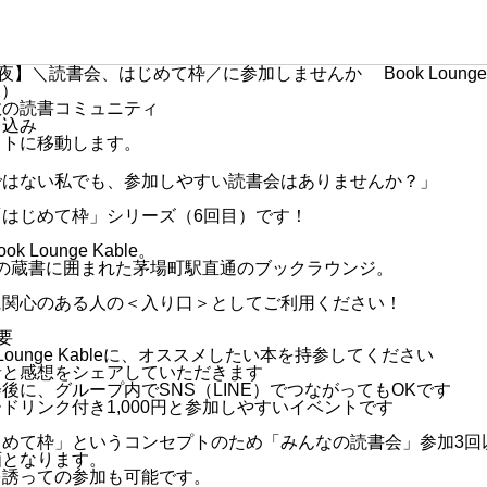
6夜】＼読書会、はじめて枠／に参加しませんか Book Lounge 
水）
数の読書コミュニティ
し込み
イトに移動します。
ではない私でも、参加しやすい読書会はありませんか？」
「はじめて枠」シリーズ（6回目）です！
k Lounge Kable。
0冊の蔵書に囲まれた茅場町駅直通のブックラウンジ。
に関心のある人の＜入り口＞としてご利用ください！
要
k Lounge Kableに、オススメしたい本を持参してください
者と感想をシェアしていただきます
後に、グループ内でSNS（LINE）でつながってもOKです
ドリンク付き1,000円と参加しやすいイベントです
じめて枠」というコンセプトのため「みんなの読書会」参加3回
画となります。
誘っての参加も可能です。