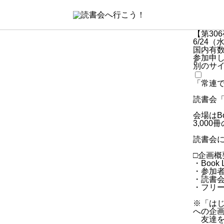
【第30
6/24（
国内有
参加申
別のサ
「常連
読書会
会場はBoo
3,00
読書会
□企画概
・Boo
・参加
・読書会
・フリー
※「は
への企
友達を