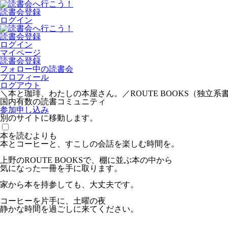
読書会登録
ログイン
読書会登録
ログイン
マイページ
読書会登録
フォロー中の読書会
プロフィール
ログアウト
＼本と珈琲、わたしの本屋さん。／ROUTE BOOKS（独立系書
国内有数の読書コミュニティ
参加申し込み
別のサイトに移動します。
本を読むよりも
本とコーヒーと、すこしの会話を楽しむ時間を。
上野のROUTE BOOKSで、棚に並ぶ本の中から
気になった一冊を手に取ります。
家から本を持参しても、大丈夫です。
コーヒーを片手に、土曜の夜
静かな時間を過ごしに来てください。