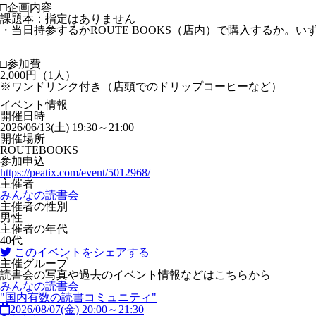
□企画内容
課題本：指定はありません
・当日持参するかROUTE BOOKS（店内）で購入するか。
□参加費
2,000円（1人）
※ワンドリンク付き（店頭でのドリップコーヒーなど）
イベント情報
開催日時
2026/06/13(土) 19:30～21:00
開催場所
ROUTEBOOKS
参加申込
https://peatix.com/event/5012968/
主催者
みんなの読書会
主催者の性別
男性
主催者の年代
40代
このイベントをシェアする
主催グループ
読書会の写真や過去のイベント情報などはこちらから
みんなの読書会
"国内有数の読書コミュニティ"
2026/08/07(金) 20:00～21:30