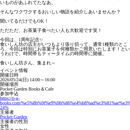
いものがあふれてたなあ。
そんなワクワクするおいしい物語を紹介しあいませんか？
聞いてるだけでもOK！
ただただ、お茶菓子食べたい人も大歓迎です笑！
今回は、1周年記念✨
食いしん坊の店主がいつもより張り切って、通常1種類のとこ
ろ、今回は特別にお茶菓子を何種類かご用意いたします！とい
うわけで、時間帯もティータイムの時間帯に開催。
食いしん坊さん、集まれ～
イベント情報
開催日時
2026/05/24(日) 14:00～16:00
開催場所
Pocket Garden Books＆Cafe
参加申込
https://p-g-
books.com/%e5%8b%9f%e9%9b%86%e4%b8%ad%e3%81%ae%e3
24%
主催者
Pocket Garden
主催者の性別
女性