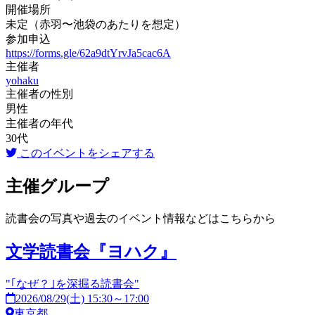
開催場所
未定（赤羽〜池袋のあたりを想定）
参加申込
https://forms.gle/62a9dtYrvJa5cac6A
主催者
yohaku
主催者の性別
男性
主催者の年代
30代
このイベントをシェアする
主催グループ
読書会の写真や過去のイベント情報などはこちらから
文学読書会『ヨハク』
"｢なぜ？｣を深掘る読書会"
2026/08/29(土) 15:30～17:00
東京都