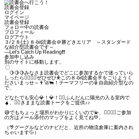
読書会登録
ログイン
マイページ
読書会登録
フォロー中の読書会
プロフィール
ログアウト
３/２８(土) ８-bit読書会＠勝どきエリア ～スタンダード
な紹介型読書会です～
―Let's Catch Up Reading❗❗
参加申し込み
別のサイトに移動します。
🍋🍋🍋みなさま読書会でどこに参加するかで迷っていら
しったら🚣‍♂️🚣‍♂️ぜひぜひ⛹️この８-bit読書会🥂をごりようく
ださいまっせ～👨‍🚀🐃！テーマフリーの🏮自由紹介型なの
で、
どなたでも安心💎！💎！🧜‍♀️ふんだんに陽光の入る室内で
🧉、🧜‍♀️きままな読書トークをご提供♪♪
😅でもちょっと場所がわかりにくいので💫、🚶‍♀️🚶‍♀️ご参加
の方はメール添付のマップをよく見てね💚。
（🌴グーグルなどのナビだと、近所の物流倉庫に案内され
ちゃいます💦）