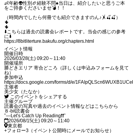
👶年齢👽性別🏈経験不問♠️当日は、紹介したいと思うご本
をご持参くださいませ💣！！
（時間内でしたら何冊でも紹介できますのん♪🤸🍒🍒）
🌵
🌵
⬇️こちらは過去の読書会レポートです。当会の感じの参考
に⬇️
https://8bitliterture.bakufu.org/chapters.html
イベント情報
開催日時
2026/03/28(土) 09:20～11:40
開催場所
勝どきエリア 寄合どころ（詳しくは申込みフォームを見て
ね）
参加申込
https://docs.google.com/forms/d/e/1FAIpQLScn6WUXB1U
主催者
美少女（たなか）
このイベントをシェアする
主催グループ
読書会の写真や過去のイベント情報などはこちらから
８-bit読書会
"―Let's Catch Up Reading❗❗"
2026/08/15(土) 09:20～11:40
東京都
+
フォロー
3
（イベント公開時にメールでお知らせ）