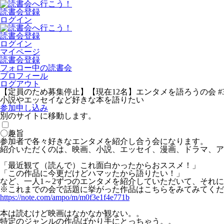
読書会登録
ログイン
読書会登録
ログイン
マイページ
読書会登録
フォロー中の読書会
プロフィール
ログアウト
【定員のため募集停止】【現在12名】エンタメを語ろうの会 #3
小説やエッセイなど好きな本を語りたい
参加申し込み
別のサイトに移動します。
〇趣旨
参加者で各々好きなエンタメを紹介し合う会になります。
紹介いただくのは、映画、小説、エッセイ、漫画、ドラマ、ア
「最近観て（読んで）これ面白かったからおススメ！」
「この作品に今更だけどハマッたから語りたい！」
など、一人1～2ずつのエンタメを紹介していただいて、それ
※これまでの会で話題に挙がった作品はこちらをみてみてくだ
https://note.com/ampo/m/m0f3e1f4e771b
本は読むけど映画はなかなか観ない。。
特定のジャンルの作品ばかり手にとっちゃう。。