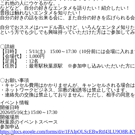
これ他の人にウケるかな。。
などなど、自分の好きなエンタメを語りたい！紹介したい！
普段は触れないエンタメを知りたい！
自分の好きの話を出来る会に、また自分の好きを広げられる会
自分でおススメはハードル高いけど、いろんなエンタメ知りた
という方でも少しでも興味持っていただけた方はご参加してみ
〇詳細
【日時】 ：5/11(土) 15:00～17:30（10分前には会場に入れ
【会場代】：1,000円
【定員】 ：12名
【住所】 ：最寄駅秋葉原駅 ※参加申し込みいただいた方に
〇お願い事項
・キャンセル費用はかかりませんが、キャンセルされる場合は
・ネットワークビジネス、宗教の勧誘等は禁止しています。
・連絡先の交換は禁止しておりません。ただし、相手の同意を
イベント情報
開催日時
2026/05/16(土) 15:00～17:30
開催場所
秋葉原のイベントスペース
参加申込
https://docs.google.com/forms/d/e/1FAIpQLScEBwRtf43LU9O8R