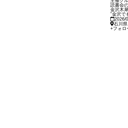
主催グ
読書会
金沢木
"金沢で
2026/
石川県
+
フォロ