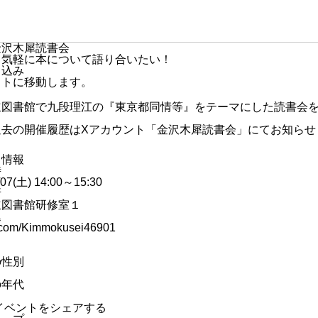
金沢木犀読書会
も気軽に本について語り合いたい！
し込み
イトに移動します。
立図書館で九段理江の『東京都同情等』をテーマにした読書会
過去の開催履歴はXアカウント「金沢木犀読書会」にてお知らせ
ト情報
時
/07(土) 14:00～15:30
所
立図書館研修室１
込
/x.com/Kimmokusei46901
ト
の性別
の年代
イベントをシェアする