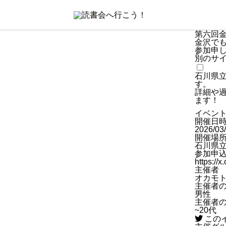
第六回
金沢で
参加申
別のサ
石川県
す。
詳細や
ます！
イベン
開催日
2026/03
開催場
石川県
参加申
https:/
主催者
オカモ
主催者
男性
主催者
~20代
この