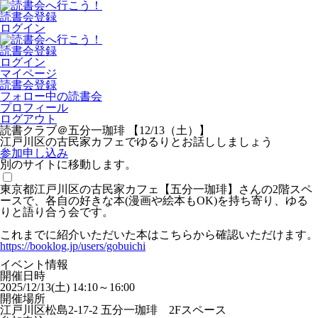
読書会登録
ログイン
読書会登録
ログイン
マイページ
読書会登録
フォロー中の読書会
プロフィール
ログアウト
読書クラブ＠五分一珈琲 【12/13（土）】
江戸川区の古民家カフェでゆるりとお話ししましょう
参加申し込み
別のサイトに移動します。
東京都江戸川区の古民家カフェ【五分一珈琲】さんの2階スペ
ースで、各自の好きな本(漫画や絵本もOK)を持ち寄り、ゆる
りと語り合う会です。
これまでに紹介いただいた本はこちらから確認いただけます。
https://booklog.jp/users/gobuichi
イベント情報
開催日時
2025/12/13(土) 14:10～16:00
開催場所
江戸川区松島2-17-2 五分一珈琲 2Fスペース