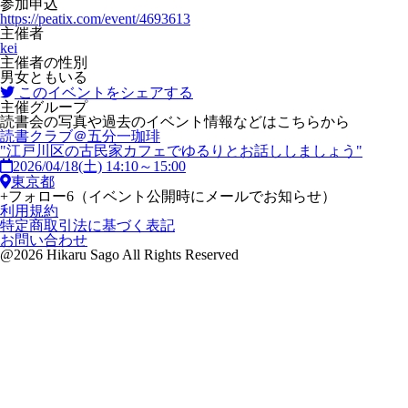
参加申込
https://peatix.com/event/4693613
主催者
kei
主催者の性別
男女ともいる
このイベントをシェアする
主催グループ
読書会の写真や過去のイベント情報などはこちらから
読書クラブ＠五分一珈琲
"江戸川区の古民家カフェでゆるりとお話ししましょう"
2026/04/18(土) 14:10～15:00
東京都
+
フォロー
6
（イベント公開時にメールでお知らせ）
利用規約
特定商取引法に基づく表記
お問い合わせ
@2026 Hikaru Sago All Rights Reserved