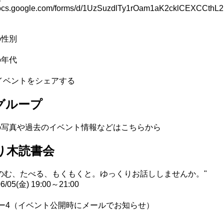
/docs.google.com/forms/d/1UzSuzdlTy1rOam1aK2cklCEXCCthL
く
の性別
の年代
イベントをシェアする
グループ
の写真や過去のイベント情報などはこちらから
り木読書会
のむ、たべる、もくもくと。ゆっくりお話ししませんか。"
06/05(金) 19:00～21:00
ー
4
（イベント公開時にメールでお知らせ）