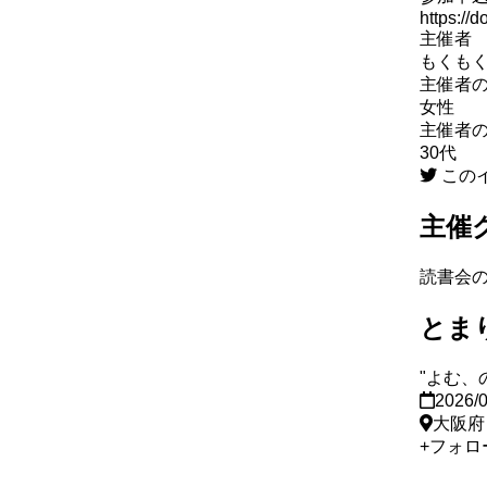
https:/
主催者
もくも
主催者
女性
主催者
30代
この
主催
読書会
とま
"よむ、
2026/
大阪府
+
フォロ