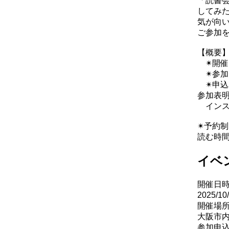
「読書
してみ
気が向
ご参加
【概要
✴︎開催
✴︎参
✴︎申
参加表
インス
✴︎予約
読む時
イベ
開催日
2025/10
開催場
大阪市内
参加申