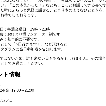
会は気になるけどハードルが高い」「今読んでる本のこと、少
たい」「この本良かった！」などちょこっとお話しできる会で
いた時にふらっと気軽に話せる、とまり木のようなひとときを
をお待ちしております。
】
日：毎週金曜日 19時〜21時
加費：おひとり様ワンオーダー制です
込み：基本的に不要です。
明として「○日行きます！」など頂けると
タグラムに当日参加者を告知します。
制ではないため、誰も来ない日もあるかもしれません。その場
間としてお過ごしください。
ント情報
時
/24(金) 19:00～21:00
所
/カフェ
込