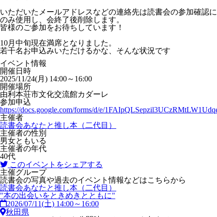
いただいたメールアドレスなどの連絡先は読書会の参加確認に
のみ使用し、会終了後削除します。
皆様のご参加をお待ちしています！
10月中旬現在満席となりました。
若干名お申込みいただけるかな、そんな状況です
イベント情報
開催日時
2025/11/24(月) 14:00～16:00
開催場所
由利本荘市文化交流館カダーレ
参加申込
https://docs.google.com/forms/d/e/1FAIpQLSepzil3UCzRMtLW1
主催者
読書会あなたと推し本（二代目）
主催者の性別
男女ともいる
主催者の年代
40代
このイベントをシェアする
主催グループ
読書会の写真や過去のイベント情報などはこちらから
読書会あなたと推し本（二代目）
"本の出会いをときめきとともに"
2026/07/11(土) 14:00～16:00
秋田県