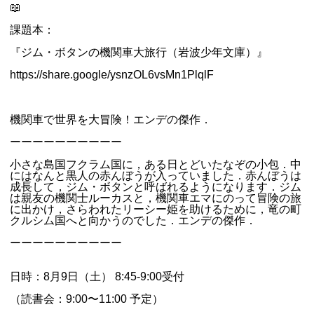
📖
課題本：
『ジム・ボタンの機関車大旅行（岩波少年文庫）』
https://share.google/ysnzOL6vsMn1PlqlF
機関車で世界を大冒険！エンデの傑作．
ーーーーーーーーーー
小さな島国フクラム国に，ある日とどいたなぞの小包．中
にはなんと黒人の赤んぼうが入っていました．赤んぼうは
成長して，ジム・ボタンと呼ばれるようになります．ジム
は親友の機関士ルーカスと，機関車エマにのって冒険の旅
に出かけ，さらわれたリーシー姫を助けるために，竜の町
クルシム国へと向かうのでした．エンデの傑作．
ーーーーーーーーーー
日時：8月9日（土） 8:45-9:00受付
（読書会：9:00〜11:00 予定）