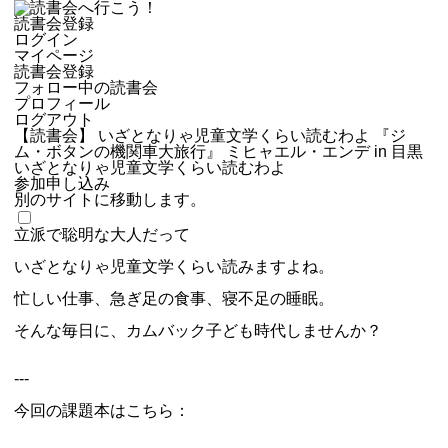
読書会登録
ログイン
マイページ
読書会登録
フォロー中の読書会
プロフィール
ログアウト
【読書会】 いざとなりゃ児童文学くらい読むわよ 『ジ
ム・ボタンの機関車大旅行』 ミヒャエル・エンデ in 目黒
いざとなりゃ児童文学くらい読むわよ
参加申し込み
別のサイトに移動します。
立派で聡明な大人だって
いざとなりゃ児童文学くらい読みますよね。
忙しい仕事、急ぎ足の食事、寝不足の睡眠。
そんな毎日に、カムバック子ども時代しませんか？
---
今回の課題本はこちら：