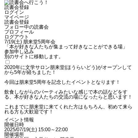
読書会登録
ログイン
マイページ
読書会登録
フォロー中の読書会
プロフィール
ログアウト
7/19(土) 朋来堂5周年会
「本が好きな人たちが集まって好きなことができる場」
参加申し込み
別のサイトに移動します。
2020年に文学サロン朋来堂(ほうらいどう)がオープンして
から5年が経ちました！
今回は朋来堂5周年を記念したイベントとなります！
飲食しながらのパーティみたいな感じで本の話などをす
る、本が好きな人たちの交流の場になったらと思います！
これまでに朋来堂に来てくれた方はもちろん、初めて来ら
れる方も大歓迎です！
イベント情報
開催日時
2025/07/19(土) 15:00～22:00
開催場所