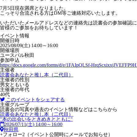
7月5日現在満席となりました。
こっそり合流される方はDM等ご連絡対応いたします。
いただいたメールアドレスなどの連絡先は読書会の参加確認に
皆様のご参加をお待ちしています！
イベント情報
開催日時
2025/08/09(土) 14:00～16:00
開催場所
ユースパル秋田
参加申込
https://docs.google.com/forms/d/e/1FAIpQLSf-HrqScxixxjJVE
主催者
読書会あなたと推し本（二代目）
主催者の性別
男女ともいる
主催者の年代
40代
このイベントをシェアする
主催グループ
読書会の写真や過去のイベント情報などはこちらから
読書会あなたと推し本（二代目）
"本の出会いをときめきとともに"
2026/07/11(土) 14:00～16:00
秋田県
+
フォロー
2
（イベント公開時にメールでお知らせ）