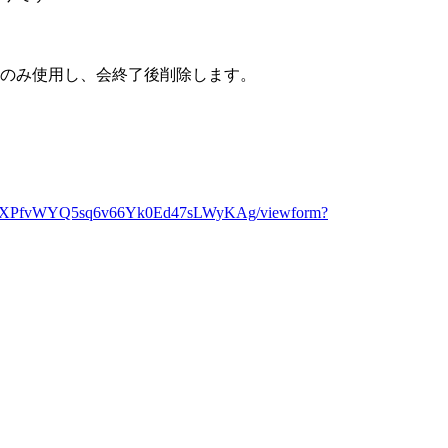
のみ使用し、会終了後削除します。
FFP9HXPfvWYQ5sq6v66Yk0Ed47sLWyKAg/viewform?