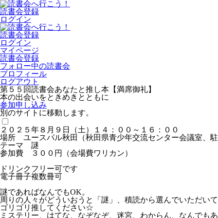
読書会登録
ログイン
読書会登録
ログイン
マイページ
読書会登録
フォロー中の読書会
プロフィール
ログアウト
第５５回読書会あなたと推し本【満席御礼】
本の出会いをときめきとともに
参加申し込み
別のサイトに移動します。
２０２５年８月９日（土）１４：００～１６：００
場所 ユースパル秋田（秋田県青少年交流センター会議室、駐
テーマ 謎
参加費 ３００円（会場費ワリカン）
ドリンクフリー可です
電子冊子複数冊可
謎であればなんでもOK。
周りの人々がどういおうと「謎」、積読から選んでいただいて
ゴリゴリ推してください☆
ミステリー、はてな、なぞなぞ、迷宮、わからん、なんでもあ