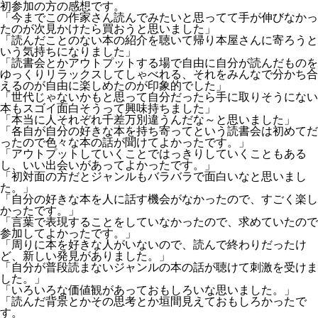
初参加の方の感想です。
「今までこの作家さん読んでみたいと思ってて手が伸びなかっ
たのが次見かけたら買おうと思いました」
「読んだことのない本の紹介を聴いて帰り本屋さんに寄ろうと
いう気持ちになりました」
「読書会とかアウトプットする場で自由に自分が読んだものを
ゆっくりリラックスしてしゃべれる、それをみんなで分かち合
えるのが自由に楽しめたのが印象的でした」
「世代じゃないかもと思って自分だったら手に取りそうにない
本もスゴイ面白そうって興味持ちました」
「本当に人それぞれ千差万別違うんだな～と思いました」
「各自が自分の好きな本を持ち寄ってという読書会は初めてだ
ったので色々な本の話が聞けてよかったです。」
「アウトプットしていくことではっきりしていくこともある
し、いい出会いがあってよかったです。」
「初対面の方だとジャンルもバラバラで面白いなと思いまし
た。」
「自分の好きな本を人に話す機会がなかったので、すごく楽し
かったです。」
「言葉で表現することをしていなかったので、求めていたので
参加してよかったです。」
「周りに本を好きな人がいないので、読んで終わりだったけ
ど、新しい発見がありました。」
「自分が普段読まないジャンルの本の話が聴けて刺激を受けま
した。」
「いろいろな価値観があっておもしろいな思いました。」
「読んだ背景とかその思考とか垣間見えておもしろかったで
す。