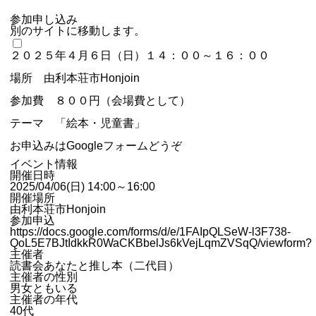
参加申し込み
別のサイトに移動します。
２０２５年４月６日（日）１４：００～１６：００
場所 由利本荘市Honjoin
参加費 ８００円（会場費として）
テーマ 「絵本・児童書」
お申込みはGoogleフォームどうぞ
イベント情報
開催日時
2025/04/06(日) 14:00～16:00
開催場所
由利本荘市Honjoin
参加申込
https://docs.google.com/forms/d/e/1FAIpQLSeW-l3F738-
QoL5E7BJtIdkkR0WaCKBbelJs6kVejLqmZVSqQ/viewform?
主催者
読書会あなたと推し本（二代目）
主催者の性別
男女ともいる
主催者の年代
40代