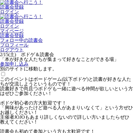
読書会登録
ログイン
読書会登録
ログイン
マイページ
読書会登録
フォロー中の読書会
プロフィール
ログアウト
2/15(土) ボドゲ＆読書会
「本が好きな人たちが集まって好きなことができる場」
参加申し込み
別のサイトに移動します。
このイベントはボードゲーム(以下ボドゲ)と読書が好きな人た
ちが交流しようというものです！
読書好きで尚且つボドゲも一緒に遊べる仲間が欲しいという方
はぜひご参加ください！
ボドゲ初心者の方大歓迎です！
「興味があったけど遊べる人があまりいなくて」という方ぜひ
お越しください！
主催者JOJOもあまり詳しくないので詳しい方いましたらぜひ
教えてください！
読書会も初めて参加という方も大歓迎です！