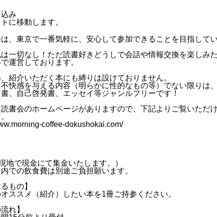
し込み
イトに移動します。
会は、東京で一番気軽に、安心して参加できることを目指して
気は一切なし！ただ読書好きどうしで会話や情報交換を楽しみ
いで運営しております。
め、紹介いただく本にも縛りは設けておりません。
に不快感を与える内容（明らかに性的なもの等）でない限りは
ス書、自己啓発書、エッセイ等ジャンルフリーです！
当読書会のホームページがありますので、下記よりご覧いただ
す。
www.morning-coffee-dokushokai.com/
】
（現地で現金にて集金いたします。）
ェ内での飲食費は別途ご負担願います。
するもの】
のオススメ（紹介）したい本を1冊ご持参ください。
の流れ】