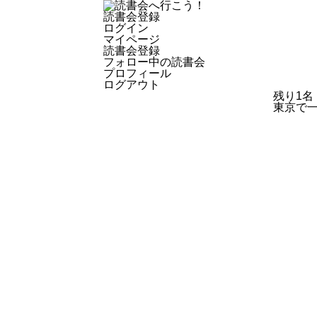
読書会登録
ログイン
マイページ
読書会登録
フォロー中の読書会
プロフィール
ログアウト
残り1名
東京で