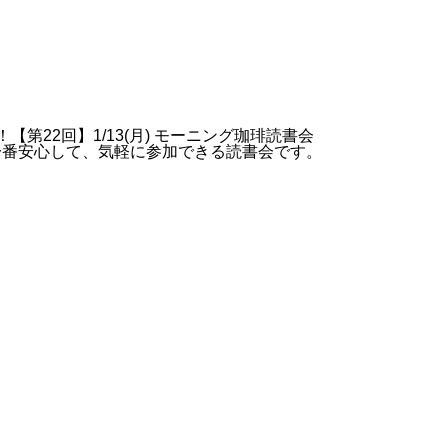
！【第22回】1/13(月) モーニング珈琲読書会
一番安心して、気軽に参加できる読書会です。