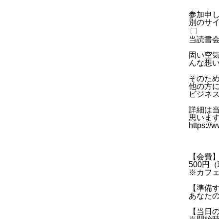
参加申
別のサ
当読書
固い空
んな想
そのた
他の方
ビジネ
詳細は
思いま
https://
【会費
500円
※カフ
【準備
あなた
【当日