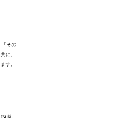
、「その
と共に、
ります。
tsuki-