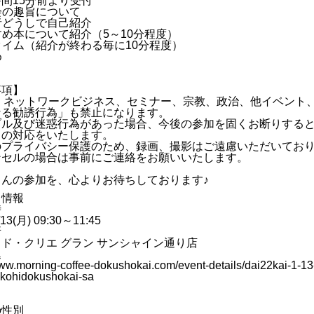
間15分前より受付
書会の趣旨について
加者どうしで自己紹介
すすめ本について紹介（5～10分程度）
問タイム（紹介が終わる毎に10分程度）
め
事項】
M、ネットワークビジネス、セミナー、宗教、政治、他イベント
なる勧誘行為」も禁止になります。
ブル及び迷惑行為があった場合、今後の参加を固くお断りする
らの対応をいたします。
のプライバシー保護のため、録画、撮影はご遠慮いただいてお
ンセルの場合は事前にご連絡をお願いいたします。
さんの参加を、心よりお待ちしております♪
ト情報
時
/13(月) 09:30～11:45
所
ド・クリエ グラン サンシャイン通り店
込
www.morning-coffee-dokushokai.com/event-details/dai22kai-1-13-
kohidokushokai-sa
の性別