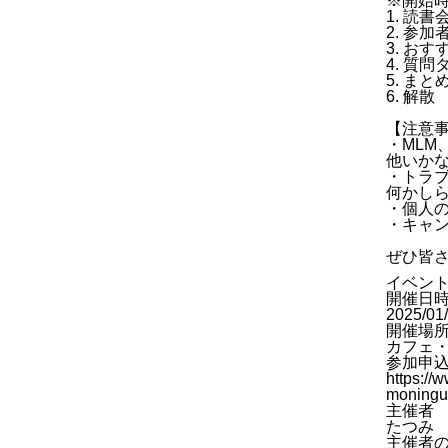
※開始時
1. 読
2. 参
3. お
4. 質
5. まと
6. 解散
【注意
・ML
他いか
・トラ
何かし
・個人
・キャ
ぜひ皆
イベン
開催日
2025/01
開催場
カフェ・
参加申
https://
moningu
主催者
たつみ
主催者