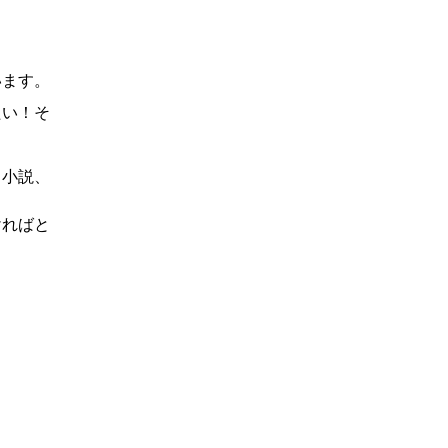
います。
たい！そ
、小説、
ければと