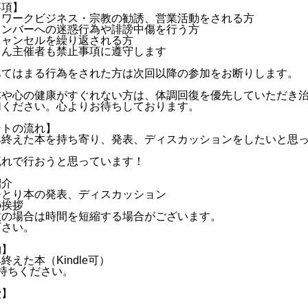
事項】
トワークビジネス・宗教の勧誘、営業活動をされる方
メンバーへの迷惑行為や誹謗中傷を行う方
キャンセルを繰り返される方
ろん主催者も禁止事項に遵守します
あてはまる行為をされた方は次回以降の参加をお断りします。
体や心の健康がすぐれない方は、体調回復を優先していただき
加ください。心よりお待ちしております。
ントの流れ】
み終えた本を持ち寄り、発表、ディスカッションをしたいと思
流れで行おうと思っています！
紹介
ひとり本の発表、ディスカッション
の挨拶
数の場合は時間を短縮する場合がございます。
下さい。
物】
終えた本（Kindle可）
持ちください。
費】