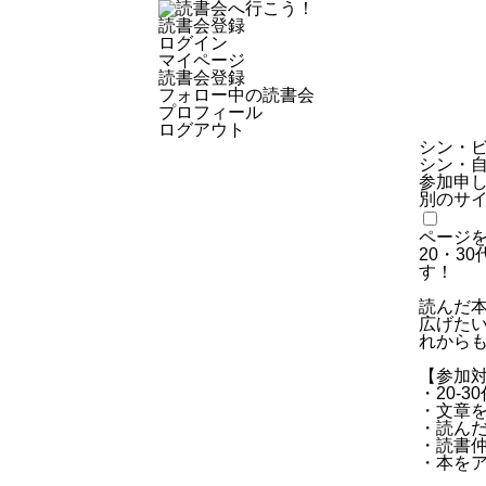
読書会登録
ログイン
マイページ
読書会登録
フォロー中の読書会
プロフィール
ログアウト
シン・ビジ
シン・
参加申
別のサ
ページ
20・3
す！
読んだ
広げた
れから
【参加
・20-3
・文章
・読ん
・読書
・本を