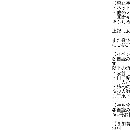
【禁止
・ネッ
・他の
・無断
※もち
上記に
また身
にご参
【イベ
各自読
す！
以下の
・受付
・自己
・一人
・締め
※少人
ご了承
【持ち
各自読み
※1冊お
【参加
無料