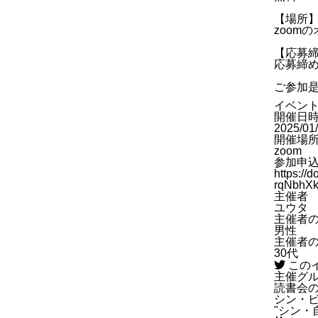
【場所
zoom
【応募
応募締め
ご参加是
イベン
開催日
2025/01
開催場
zoom
参加申
https:/
rqNbhXk
主催者
ユウタ
主催者
男性
主催者
30代
この
主催グ
読書会
シン・
"シン・