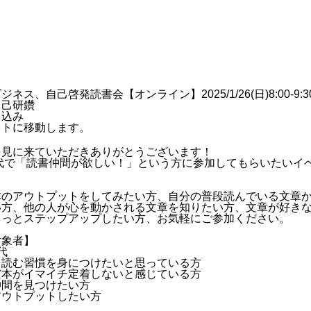
ネス、自己啓発読書会【オンライン】2025/1/26(日)8:00-9:3
自己研鑽
し込み
イトに移動します。
を見に来ていただきありがとうございます！
0代で「読書仲間が欲しい！」という方に参加してもらいたいイ
本のアウトプットをしてみたい方、自分の普段読んでいる文章
い方、他の人が心を動かされる文章を知りたい方、文章が好き
もっとステップアップしたい方、お気軽にご参加ください。
対象者】
0代
を読む習慣を身につけたいと思っている方
だ本がイマイチ定着しないと感じている方
仲間を見つけたい方
アウトプットしたい方