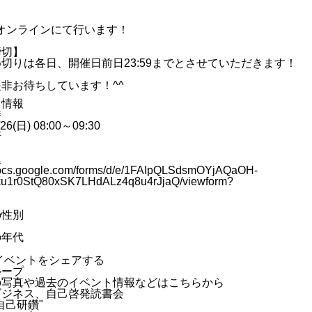
】
のオンラインにて行います！
締切】
切りは各日、開催日前日23:59までとさせていただきます！
非お待ちしています！^^
ト情報
時
/26(日) 08:00～09:30
所
込
/docs.google.com/forms/d/e/1FAIpQLSdsmOYjAQaOH-
u1r0StQ80xSK7LHdALz4q8u4rJjaQ/viewform?
の性別
の年代
イベントをシェアする
ループ
の写真や過去のイベント情報などはこちらから
ビジネス、自己啓発読書会
自己研鑽"