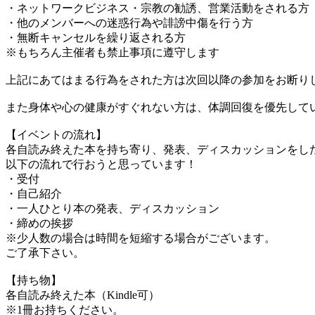
・ネットワークビジネス・宗教の勧誘、営業活動をされる方
・他のメンバーへの迷惑行為や誹謗中傷を行う方
・無断キャンセルを繰り返される方
※もちろん主催者も禁止事項に遵守します
上記にあてはまる行為をされた方は次回以降の参加をお断り
また身体や心の健康がすぐれない方は、体調回復を優先して
【イベントの流れ】
各自読み終えた本を持ち寄り、発表、ディスカッションをし
以下の流れで行おうと思っています！
・受付
・自己紹介
・一人ひとり本の発表、ディスカッション
・締めの挨拶
※少人数の場合は時間を短縮する場合がございます。
ご了承下さい。
【持ち物】
各自読み終えた本（Kindle可）
※1冊お持ちください。