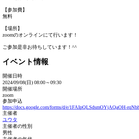
【参加費】
無料
【場所】
zoomのオンラインにて行います！
ご参加是非お待ちしています！^^
イベント情報
開催日時
2024/09/08(日) 08:00～09:30
開催場所
zoom
参加申込
https://docs.google.com/forms/d/e/1FAIpQLSdsmOYjAQaOH-rq
主催者
ユウタ
主催者の性別
男性