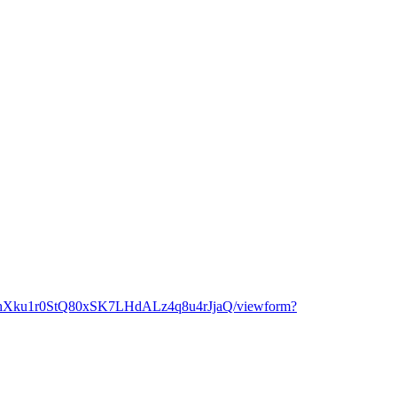
NbhXku1r0StQ80xSK7LHdALz4q8u4rJjaQ/viewform?