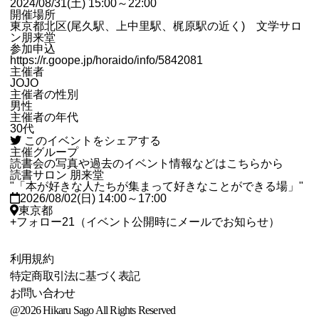
2024/08/31(土) 15:00～22:00
開催場所
東京都北区(尾久駅、上中里駅、梶原駅の近く) 文学サロ
ン朋来堂
参加申込
https://r.goope.jp/horaido/info/5842081
主催者
JOJO
主催者の性別
男性
主催者の年代
30代
このイベントをシェアする
主催グループ
読書会の写真や過去のイベント情報などはこちらから
読書サロン 朋来堂
"「本が好きな人たちが集まって好きなことができる場」"
2026/08/02(日) 14:00～17:00
東京都
+
フォロー
21
（イベント公開時にメールでお知らせ）
利用規約
特定商取引法に基づく表記
お問い合わせ
@2026 Hikaru Sago All Rights Reserved