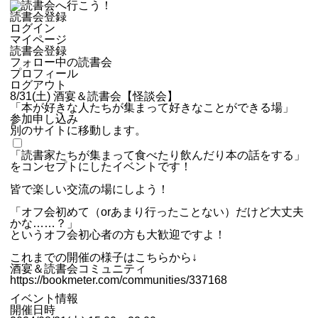
読書会登録
ログイン
マイページ
読書会登録
フォロー中の読書会
プロフィール
ログアウト
8/31(土) 酒宴＆読書会【怪談会】
「本が好きな人たちが集まって好きなことができる場」
参加申し込み
別のサイトに移動します。
「読書家たちが集まって食べたり飲んだり本の話をする」
をコンセプトにしたイベントです！
皆で楽しい交流の場にしよう！
「オフ会初めて（orあまり行ったことない）だけど大丈夫
かな……？」
というオフ会初心者の方も大歓迎ですよ！
これまでの開催の様子はこちらから↓
酒宴＆読書会コミュニティ
https://bookmeter.com/communities/337168
イベント情報
開催日時