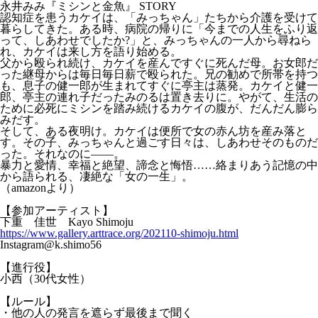
永井みみ『ミシンと金魚』 STORY
認知症を患うカケイは、「みっちゃん」たちから介護を受けて
暮らしてきた。ある時、病院の帰りに「今までの人生をふり返
って、しあわせでしたか?」と、みっちゃんの一人から尋ねら
れ、カケイは来し方を語り始める。
父から殴られ続け、カケイを産んですぐに死んだ母。お女郎だ
った継母からは毎日毎日薪で殴られた。兄の勧めで所帯を持つ
も、息子の健一郎が生まれてすぐに亭主は蒸発。カケイと健一
郎、亭主の連れ子だったみのるは置き去りに。やがて、生活の
ために必死にミシンを踏み続けるカケイの腹が、だんだん膨ら
みだす。
そして、ある夜明け。カケイは便所で女の赤ん坊を産み落と
す。その子、みっちゃんと過ごす日々は、しあわせそのものだ
った。それなのに――。
暴力と愛情、幸福と絶望、諦念と悔悟……絡まりあう記憶の中
から語られる、凄絶な「女の一生」。
（amazonより）
【参加アーティスト】
下重 佳世 Kayo Shimoju
https://www.gallery.arttrace.org/202110-shimoju.html
Instagram@k.shimo56
【進行役】
小西（30代女性）
【ルール】
・他の人の発言を遮らず最後まで聞く