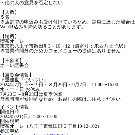
・他の人の意見を否定しない
【人数】
５名
※店舗での申込みも受け付けているため、定員に達した場合は
Web申込みを締め切ることがあります。
【場所】
喫茶オーレ
東京都八王子市散田町3－10－12（最寄り：JR西八王子駅）
※営業時間外のためカフェメニューの提供はありません
【主催者】
オーレ読書会
【展覧会情報】
下重佳世『ついつい』
2024年7月1日〜19日・８月29日～9月7日 11:00〜16:00
水・土・日 お休み
7月20日～8月28日は夏季休業
営業時間が変則的なため、お越しの際はご注意ください。
イベント情報
開催日時
2024/07/21(日) 15:00～17:00
開催場所
喫茶オーレ（八王子市散田町３丁目10-12-102）
参加申込