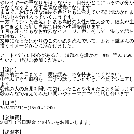
やレイヤーの重なりを辿りながら、自分がどこにいるのか分か
らなくなるような不思議な感覚になります。
まるで、おぼろげな温度や色とともに覚えている記憶のかたま
りの中を分け入っていくようです。
一方『ミシンと金魚』はある高齢の女性が主人公で、彼女が生
き生きとした話し言葉で自分の生涯を語ります。
年月が経ってもなお鮮烈なイメージ。声。そして、決して語ら
れ得ぬこと。
文庫になったばかりのこの小説を読んでいて、ふと下重さんの
描くイメージが心に浮かびました。
アート×文学に関心がある方、課題本を誰かと一緒に読んでみ
たい方、ぜひご参加ください。
【流れ】
基本的に当日までに一度は読み、本を持参してください。
①読んできた感想を一言ずつ話していただき、全員でシェアし
ます
②他の人の意見を聞いて気付いたことや考えたことを話します
③みんなで考えてみたい問いやテーマについて話し合います
【日時】
2024/07/21(日)15:00 - 17:00
【参加費】
500円（当日現金で支払いをお願いします）
【課題本】