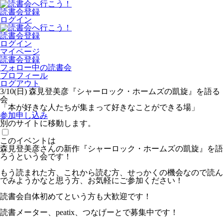
読書会登録
ログイン
読書会登録
ログイン
マイページ
読書会登録
フォロー中の読書会
プロフィール
ログアウト
3/10(日) 森見登美彦『シャーロック・ホームズの凱旋』を語る
会
「本が好きな人たちが集まって好きなことができる場」
参加申し込み
別のサイトに移動します。
このイベントは
森見登美彦さんの新作『シャーロック・ホームズの凱旋』を語
ろうという会です！
もう読まれた方、これから読む方、せっかくの機会なので読ん
でみようかなと思う方、お気軽にご参加ください！
読書会自体初めてという方も大歓迎です！
読書メーター、peatix、つなげーとで募集中です！