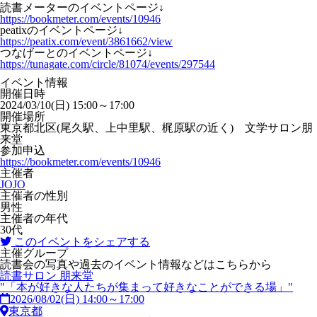
読書メーターのイベントページ↓
https://bookmeter.com/events/10946
peatixのイベントページ↓
https://peatix.com/event/3861662/view
つなげーとのイベントページ↓
https://tunagate.com/circle/81074/events/297544
イベント情報
開催日時
2024/03/10(日) 15:00～17:00
開催場所
東京都北区(尾久駅、上中里駅、梶原駅の近く) 文学サロン朋
来堂
参加申込
https://bookmeter.com/events/10946
主催者
JOJO
主催者の性別
男性
主催者の年代
30代
このイベントをシェアする
主催グループ
読書会の写真や過去のイベント情報などはこちらから
読書サロン 朋来堂
"「本が好きな人たちが集まって好きなことができる場」"
2026/08/02(日) 14:00～17:00
東京都