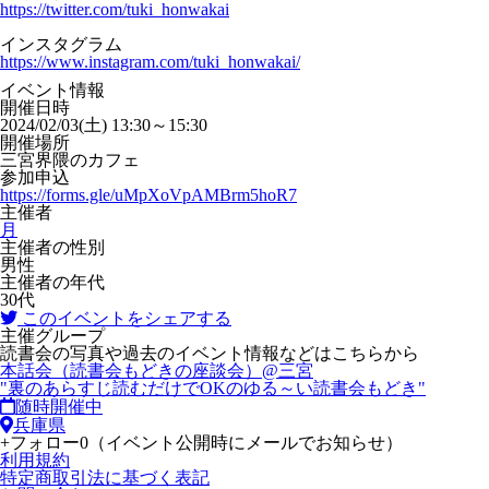
https://twitter.com/tuki_honwakai
インスタグラム
https://www.instagram.com/tuki_honwakai/
イベント情報
開催日時
2024/02/03(土) 13:30～15:30
開催場所
三宮界隈のカフェ
参加申込
https://forms.gle/uMpXoVpAMBrm5hoR7
主催者
月
主催者の性別
男性
主催者の年代
30代
このイベントをシェアする
主催グループ
読書会の写真や過去のイベント情報などはこちらから
本話会（読書会もどきの座談会）@三宮
"裏のあらすじ読むだけでOKのゆる～い読書会もどき"
随時開催中
兵庫県
+
フォロー
0
（イベント公開時にメールでお知らせ）
利用規約
特定商取引法に基づく表記