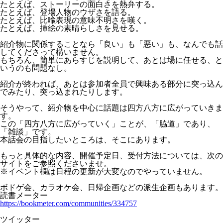
たとえば、ストーリーの面白さを熱弁する。
たとえば、登場人物のウザさを語る。
たとえば、比喩表現の意味不明さを嘆く。
たとえば、挿絵の素晴らしさを見せる。
紹介物に関係することなら「良い」も「悪い」も、なんでも話
してくださって構いません。
もちろん、簡単にあらすじを説明して、あとは場に任せる、と
いうのも問題なし。
紹介が終われば、あとは参加者全員で興味ある部分に突っ込ん
でみたり、突っ込まれたりします。
そうやって、紹介物を中心に話題は四方八方に広がっていきま
す。
この「四方八方に広がっていく」ことが、「脇道」であり、
「雑談」です。
本話会の目指したいところは、そこにあります。
もっと具体的な内容、開催予定日、受付方法については、次の
サイトをご参照くださいませ。
※イベント欄は日程の更新が大変なのでやっていません。
ボドゲ会、カラオケ会、日帰企画などの派生企画もあります。
読書メーター
https://bookmeter.com/communities/334757
ツイッター