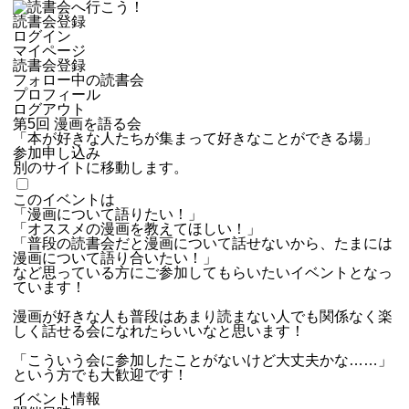
読書会登録
ログイン
マイページ
読書会登録
フォロー中の読書会
プロフィール
ログアウト
第5回 漫画を語る会
「本が好きな人たちが集まって好きなことができる場」
参加申し込み
別のサイトに移動します。
このイベントは
「漫画について語りたい！」
「オススメの漫画を教えてほしい！」
「普段の読書会だと漫画について話せないから、たまには
漫画について語り合いたい！」
など思っている方にご参加してもらいたいイベントとなっ
ています！
漫画が好きな人も普段はあまり読まない人でも関係なく楽
しく話せる会になれたらいいなと思います！
「こういう会に参加したことがないけど大丈夫かな……」
という方でも大歓迎です！
イベント情報